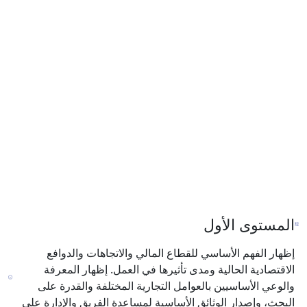
وتحديد الأهداف
الاستراتيجية
والتشغيلية
المستقبلية ووضع
خطط عملية، وتحديد
أفضل مسار عمل
يضمن تحقيق
الأهداف المؤسسية
قصيرة وطويلة
المدى.
رمز المهارة:
T023
لمالي والاتجاهات والدوافع
رها في العمل. إظهار المعرفة
تجارية المختلفة والقدرة على
سية لمساعدة الفريق والإدارة على