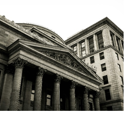
الاستراتيجيات
مهارة فنية
استغلال المعرفة
بالسوق والقطاع،
والقدرة على
الاستفادة من
التحليل الاستراتيجي
لتقييم العوامل
والفرص والقيود
التجارية الداخلية
والخارجية بهدف
إعداد استراتيجية
تنظيمية شاملة