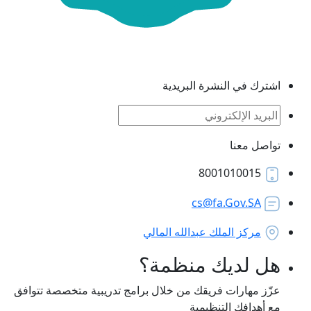
ة
لمالي
مة؟
لال برامج تدريبية متخصصة تتوافق